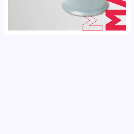
Сайлентблок передний SKODA FABIA 99-; VOLKSWAGEN
GOLF 12-, PASSAT 11-, POLO 01-
Добавить отзыв
Ваш электронный адрес не будет
опубликован. Обязательные поля
отмечены *
Оцените товар