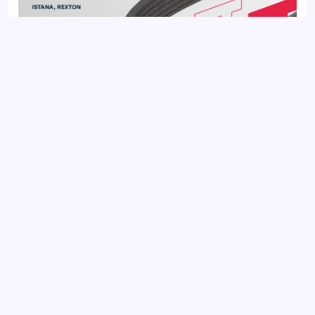
Ремень поликлиновой 6PK2020 MERCEDES-BENZ C-CLASS
93-, E-CLASS 92-; OPEL VECTRA 88-
Добавить отзыв
Ваш электронный адрес не будет
опубликован. Обязательные поля
отмечены *