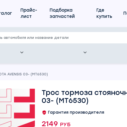
Прайс-
Подборка
Где
талог
П
лист
запчастей
купить
OTA AVENSIS 03- (MT6530)
Трос тормоза стояноч
03- (MT6530)
Гарантия производителя
2149 руб