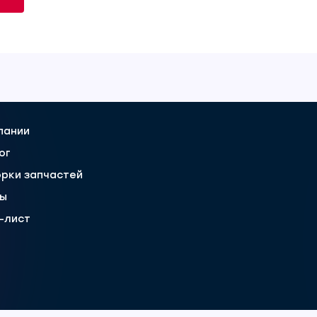
пании
ог
рки запчастей
вы
-лист