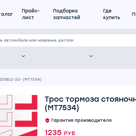
Прайс-
Подборка
Где
талог
П
лист
запчастей
купить
 DOBLO 00- (MT7534)
Трос тормоза стояночн
(MT7534)
Гарантия производителя
1235 руб