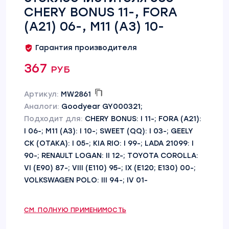
CHERY BONUS 11-, FORA
(A21) 06-, M11 (A3) 10-
Гарантия производителя
367 руб
Артикул:
MW2861
Аналоги:
Goodyear GY000321;
Подходит для:
CHERY BONUS: I 11-; FORA (A21):
I 06-; M11 (A3): I 10-; SWEET (QQ): I 03-; GEELY
CK (OTAKA): I 05-; KIA RIO: I 99-; LADA 21099: I
90-; RENAULT LOGAN: II 12-; TOYOTA COROLLA:
VI (E90) 87-; VIII (E110) 95-; IX (E120; E130) 00-;
VOLKSWAGEN POLO: III 94-; IV 01-
СМ. ПОЛНУЮ ПРИМЕНИМОСТЬ