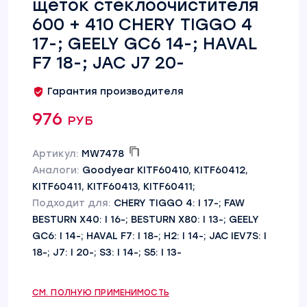
щеток стеклоочистителя
600 + 410 CHERY TIGGO 4
17-; GEELY GC6 14-; HAVAL
F7 18-; JAC J7 20-
Гарантия производителя
976 руб
Артикул:
MW7478
Аналоги:
Goodyear KITF60410, KITF60412,
KITF60411, KITF60413, KITF60411;
Подходит для:
CHERY TIGGO 4: I 17-; FAW
BESTURN X40: I 16-; BESTURN X80: I 13-; GEELY
GC6: I 14-; HAVAL F7: I 18-; H2: I 14-; JAC IEV7S: I
18-; J7: I 20-; S3: I 14-; S5: I 13-
СМ. ПОЛНУЮ ПРИМЕНИМОСТЬ