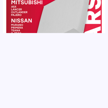
Фильтр салонный JETOUR DASHING 22-, T2 23-, X70 18-, X70
PLUS 20-, X90 PLUS 21-
Добавить отзыв