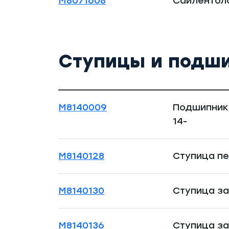
M8071608
Сайлентбло
Ступицы и подш
M8140009
Подшипник 
14-
M8140128
Ступица пер
M8140130
Ступица зад
M8140136
Ступица зад