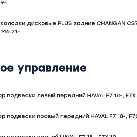
19-
колодки дисковые PLUS задние CHANGAN CS75 1
, M6 21-
вое управление
р подвески левый передний HAVAL F7 18-, F7X 
р подвески правый передний HAVAL F7 18-, F7X
р подвески задний HAVAL F7 18-, F7X 19-