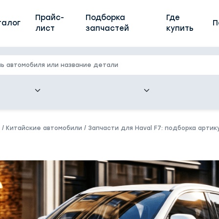
Прайс-
Подборка
Где
талог
П
лист
запчастей
купить
/
Китайские автомобили
/
Запчасти для Haval F7: подборка арти