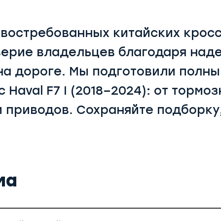
х востребованных китайских крос
ерие владельцев благодаря над
а дороге. Мы подготовили полны
с Haval F7 I (2018–2024): от торм
и приводов. Сохраняйте подборку
ма