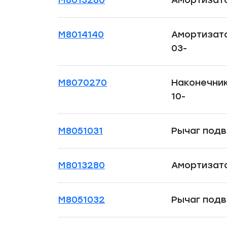
M8014140
Амортизато
03-
M8070270
Наконечник
10-
M8051031
Рычаг подв
M8013280
Амортизато
M8051032
Рычаг подв