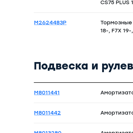
CS75 PLUS 
M2624483P
Тормозные 
18-, F7X 19-
Подвеска и руле
M8011441
Амортизато
M8011442
Амортизато
M8013280
Амортизато