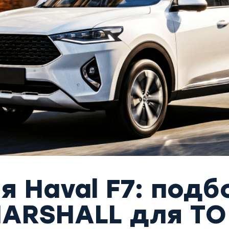
я Haval F7: подб
MARSHALL для ТО