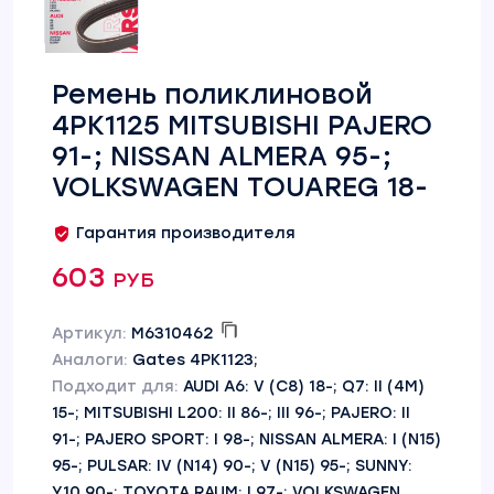
Ремень поликлиновой
4PK1125 MITSUBISHI PAJERO
91-; NISSAN ALMERA 95-;
VOLKSWAGEN TOUAREG 18-
Гарантия производителя
603 руб
Артикул:
M6310462
Аналоги:
Gates 4PK1123;
Подходит для:
AUDI A6: V (C8) 18-; Q7: II (4M)
15-; MITSUBISHI L200: II 86-; III 96-; PAJERO: II
91-; PAJERO SPORT: I 98-; NISSAN ALMERA: I (N15)
95-; PULSAR: IV (N14) 90-; V (N15) 95-; SUNNY:
Y10 90-; TOYOTA RAUM: I 97-; VOLKSWAGEN