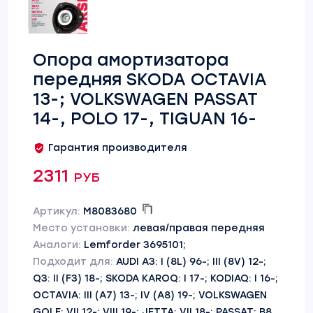
Опора амортизатора
передняя SKODA OCTAVIA
13-; VOLKSWAGEN PASSAT
14-, POLO 17-, TIGUAN 16-
Гарантия производителя
2311 руб
Артикул:
M8083680
Место установки:
левая/правая передняя
Аналоги:
Lemforder 3695101;
Подходит для:
AUDI A3: I (8L) 96-; III (8V) 12-;
Q3: II (F3) 18-; SKODA KAROQ: I 17-; KODIAQ: I 16-;
OCTAVIA: III (A7) 13-; IV (A8) 19-; VOLKSWAGEN
GOLF: VII 12-; VIII 19-; JETTA: VII 18-; PASSAT: B8