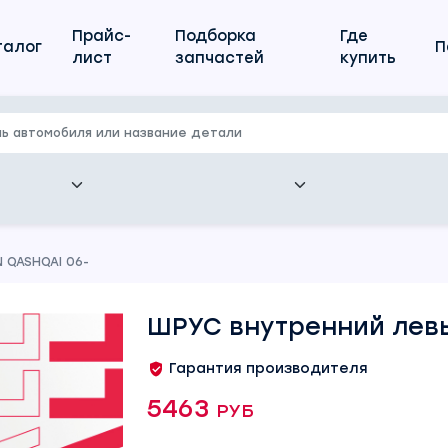
Прайс-
Подборка
Где
талог
П
лист
запчастей
купить
 QASHQAI 06-
ШРУС внутренний левы
Гарантия производителя
5463 руб