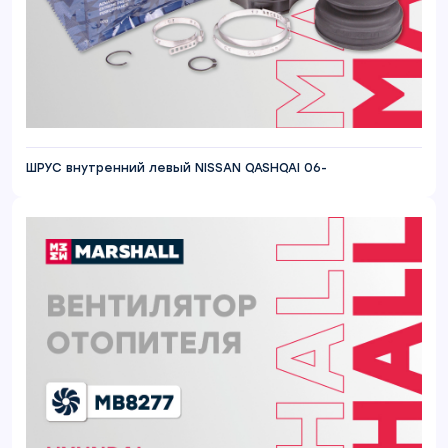
ШРУС внутренний левый NISSAN QASHQAI 06-