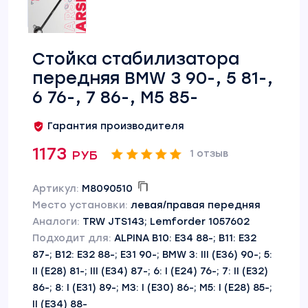
Стойка стабилизатора
передняя BMW 3 90-, 5 81-,
6 76-, 7 86-, M5 85-
Гарантия производителя
1173 руб
1 отзыв
Артикул:
M8090510
Место установки:
левая/правая передняя
Аналоги:
TRW JTS143; Lemforder 1057602
Подходит для:
ALPINA B10: E34 88-; B11: E32
87-; B12: E32 88-; E31 90-; BMW 3: III (E36) 90-; 5:
II (E28) 81-; III (E34) 87-; 6: I (E24) 76-; 7: II (E32)
86-; 8: I (E31) 89-; M3: I (E30) 86-; M5: I (E28) 85-;
II (E34) 88-