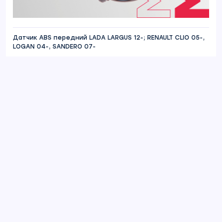
Датчик ABS передний LADA LARGUS 12-; RENAULT CLIO 05-,
LOGAN 04-, SANDERO 07-
Отзывы
Александр С.
24.05.2022
живучие. стоят уже пол года пока все
отлично залазил проверял.
Ссылка на отзыв
Добавить отзыв
Ваш электронный адрес не будет